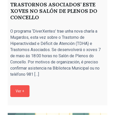
TRASTORNOS ASOCIADOS’ ESTE
XOVES NO SALÓN DE PLENOS DO
CONCELLO
O programa ‘DiverXentes’ trae unha nova charla a
O
Mugardos, esta vez sobre o Trastorno de
t
Hiperactividad e Déficit de Atención (TDHA) e
V
Trastornos Asociados. Se desenvolverá o xoves 7
q
de maio ás 18:00 horas no Salón de Plenos do
n
Concello. Por motivos de organización, é preciso
a
confirmar asistencia na Biblioteca Municipal ou no
a
teléfono 981 […]
e
g
Ver +