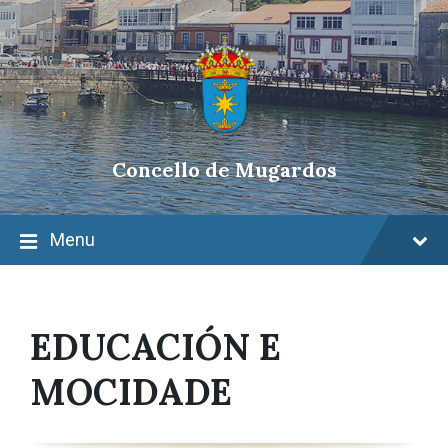
Skip
Skip
Skip
to
to
to
content
main
footer
navigation
Concello de Mugardos
Menu
EDUCACIÓN E
MOCIDADE