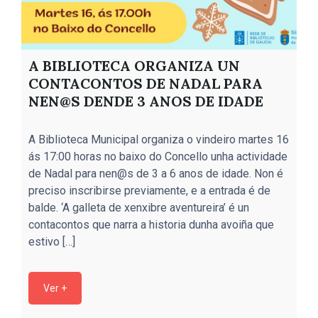
A BIBLIOTECA ORGANIZA UN
CONTACONTOS DE NADAL PARA
NEN@S DENDE 3 ANOS DE IDADE
O
A Biblioteca Municipal organiza o vindeiro martes 16
c
ás 17:00 horas no baixo do Concello unha actividade
c
de Nadal para nen@s de 3 a 6 anos de idade. Non é
M
preciso inscribirse previamente, e a entrada é de
c
balde. ‘A galleta de xenxibre aventureira’ é un
P
contacontos que narra a historia dunha avoiña que
d
estivo […]
Ver +