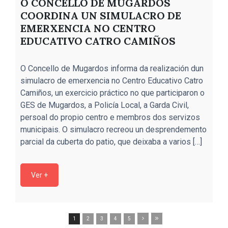
O CONCELLO DE MUGARDOS
COORDINA UN SIMULACRO DE
EMERXENCIA NO CENTRO
EDUCATIVO CATRO CAMIÑOS
A
O Concello de Mugardos informa da realización dun
2
simulacro de emerxencia no Centro Educativo Catro
d
Camiños, un exercicio práctico no que participaron o
e
GES de Mugardos, a Policía Local, a Garda Civil,
p
persoal do propio centro e membros dos servizos
c
municipais. O simulacro recreou un desprendemento
d
parcial da cuberta do patio, que deixaba a varios […]
Ver +
1
2
3
4
5