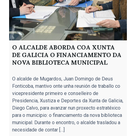
O ALCALDE ABORDA COA XUNTA
DE GALICIA O FINANCIAMENTO DA
NOVA BIBLIOTECA MUNICIPAL
L
d
O alcalde de Mugardos, Juan Domingo de Deus
P
Fonticoba, mantivo onte unha reunión de traballo co
1
vicepresidente primeiro e conselleiro de
p
Presidencia, Xustiza e Deportes da Xunta de Galicia,
b
Diego Calvo, para avanzar nun proxecto estratéxico
p
para o municipio: o financiamento da nova biblioteca
r
municipal. Durante o encontro, o alcalde trasladou a
a
necesidade de contar […]