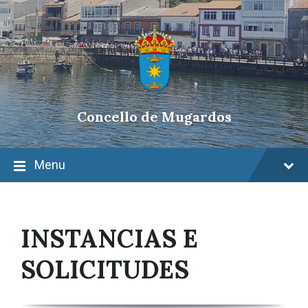
Skip
Skip
Skip
to
to
to
content
main
footer
navigation
Concello de Mugardos
Menu
INSTANCIAS E
SOLICITUDES