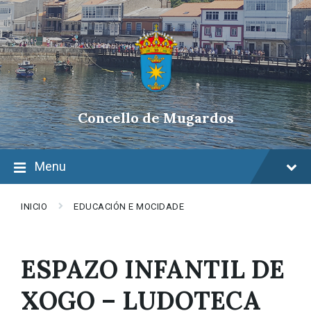
Skip
Skip
Skip
to
to
to
content
main
footer
navigation
Concello de Mugardos
Menu
INICIO
EDUCACIÓN E MOCIDADE
ESPAZO INFANTIL DE
XOGO – LUDOTECA