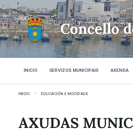
Skip
Skip
Skip
to
to
to
content
main
footer
navigation
Concello 
INICIO
SERVIZOS MUNICIPAIS
AXENDA
INICIO
EDUCACIÓN E MOCIDADE
AXUDAS MUNICI