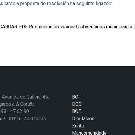
ltarse a proposta de resolución na seguinte ligazón:
ARGAR PDF Resolución provisional subvencións municipais a en
: Avenida de Galicia, 45,
BOP
ardos, A Coruña.
DOG
: 981 47 02 90
BOE
de 9.00 h a 14.00 horas
Diputación
Xunta
Mancomunidade