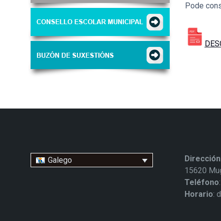
Pode consu
DESC
Dirección
Galego
15620 Mug
Teléfono
Horario
: 