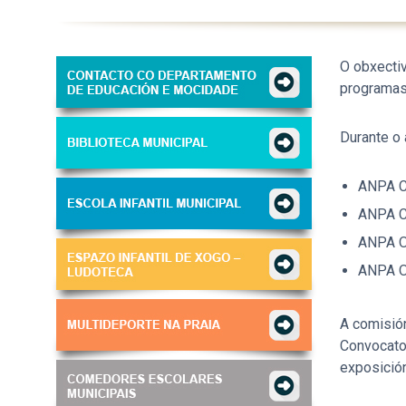
O obxecti
programas
Durante o 
ANPA Co
ANPA C
ANPA O
ANPA O 
A comisión
Convocato
exposición