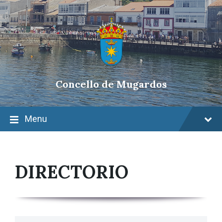
Skip
Skip
Skip
to
to
to
content
main
footer
navigation
Concello de Mugardos
Menu
DIRECTORIO