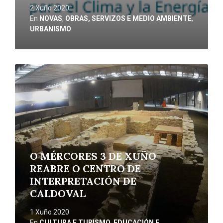
2 Xuño 2020
En
NOVAS
,
OBRAS, SERVIZOS E MEDIO AMBIENTE
,
URBANISMO
Ler
máis
O MÉRCORES 3 DE XUÑO
REABRE O CENTRO DE
INTERPRETACIÓN DE
CALDOVAL
1 Xuño 2020
En
CULTURA E TURISMO
,
EDUCACIÓN E