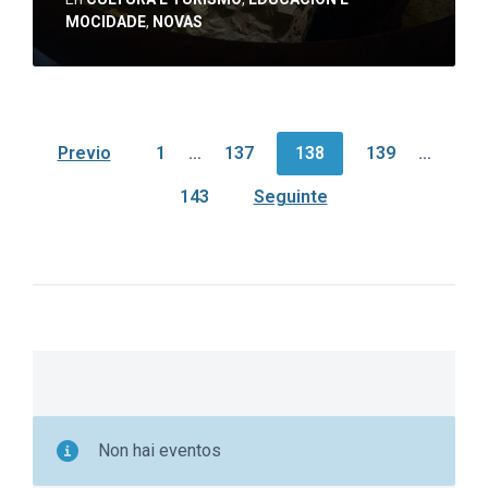
MOCIDADE
,
NOVAS
Navegación
Previo
1
…
137
138
139
…
de
143
Seguinte
entradas
Non hai eventos