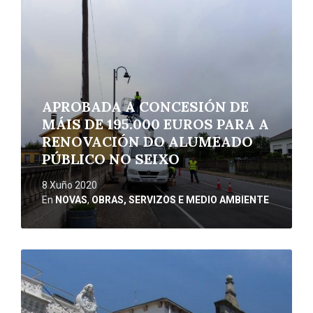
APROBADA A CONCESIÓN DE
MÁIS DE 195.000 EUROS PARA A
RENOVACIÓN DO ALUMEADO
PÚBLICO NO SEIXO
8 Xuño 2020
En
NOVAS
,
OBRAS, SERVIZOS E MEDIO AMBIENTE
Ler
máis