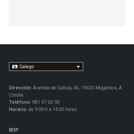
Galego
Dirección
: Avenida de Galicia, 45, 15620 Mugardos, A
Coruña.
Teléfono
: 981 47 02 90
Horario
: de 9.00 h a 14.00 horas
BOP