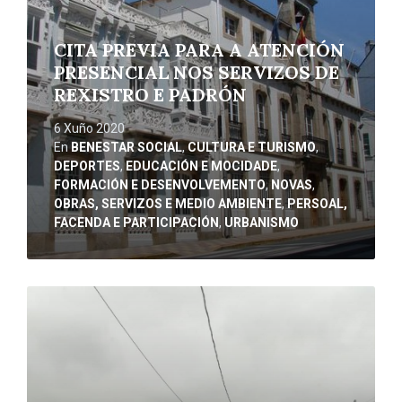
CITA PREVIA PARA A ATENCIÓN
PRESENCIAL NOS SERVIZOS DE
REXISTRO E PADRÓN
6 Xuño 2020
En
BENESTAR SOCIAL
,
CULTURA E TURISMO
,
DEPORTES
,
EDUCACIÓN E MOCIDADE
,
FORMACIÓN E DESENVOLVEMENTO
,
NOVAS
,
OBRAS, SERVIZOS E MEDIO AMBIENTE
,
PERSOAL,
FACENDA E PARTICIPACIÓN
,
URBANISMO
Ler
máis