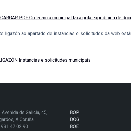
CARGAR PDF Ordenanza municipal taxa pola expedición de do
te ligazón ao apartado de instancias e solicitudes da web est
LIGAZÓN Instancias e solicitudes municipais
: Avenida de Galicia, 45,
BOP
ardos, A Coruña.
DOG
: 981 47 02 90
BOE