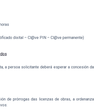
 horas
ificado dixital – Cl@ve PIN – Cl@ve permanente)
rdos
, a persoa solicitante deberá esperar a concesión da
sión de prórrogas das licenzas de obras, a ordenanza
ivos: