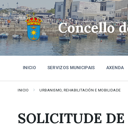
Skip
Skip
Skip
to
to
to
content
main
footer
navigation
Concello 
INICIO
SERVIZOS MUNICIPAIS
AXENDA
INICIO
URBANISMO, REHABILITACIÓN E MOBILIDADE
SOLICITUDE DE