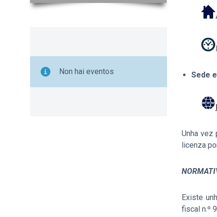
Non hai eventos
Sede el
Unha vez 
licenza po
NORMATI
Existe un
fiscal n.º