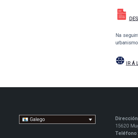
DES
Na seguin
urbanismo
IR Á 
Dirección
Galego
15620 Mug
Teléfono