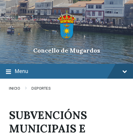
Skip
Skip
Skip
to
to
to
content
main
footer
navigation
Concello de Mugardos
Menu
INICIO
DEPORTES
SUBVENCIÓNS
MUNICIPAIS E