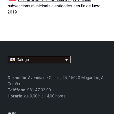
subvencións municipais a entidades sen fin de lucro
2019
Galego
Dirección
: Avenida de Galicia, 45, 15620 Mugardos, A
Coruña.
Teléfono
: 981 47 02 90
Horario
: de 9.00 h a 14.00 horas
BOP