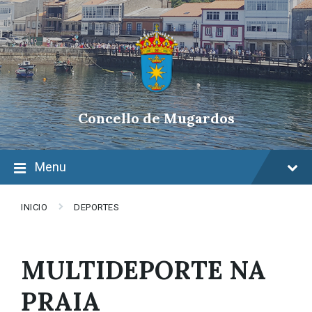
Skip
Skip
Skip
to
to
to
content
main
footer
navigation
Concello de Mugardos
Menu
INICIO
DEPORTES
MULTIDEPORTE NA
PRAIA