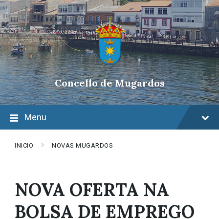
Skip
Skip
Skip
to
to
to
content
main
footer
navigation
Concello de Mugardos
Menu
INICIO
NOVAS MUGARDOS
NOVA OFERTA NA
BOLSA DE EMPREGO