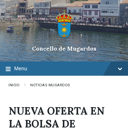
Skip
Skip
Skip
to
to
to
content
main
footer
navigation
Concello de Mugardos
Menu
INICIO
NOTICIAS MUGARDOS
NUEVA OFERTA EN
LA BOLSA DE