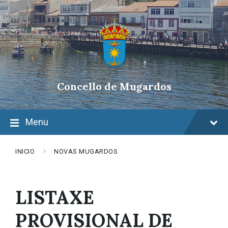
Skip
Skip
Skip
to
to
to
content
main
footer
navigation
Concello de Mugardos
Menu
INICIO
NOVAS MUGARDOS
LISTAXE
PROVISIONAL DE