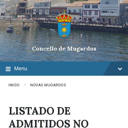
Skip
Skip
Skip
to
to
to
content
main
footer
navigation
Concello de Mugardos
Menu
INICIO
NOVAS MUGARDOS
LISTADO DE
ADMITIDOS NO