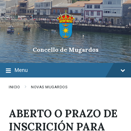
Skip
Skip
Skip
to
to
to
content
main
footer
navigation
Concello de Mugardos
Menu
INICIO
NOVAS MUGARDOS
ABERTO O PRAZO DE
INSCRICIÓN PARA