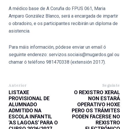
A médico base de A Coruña do FPUS 061, Maria
Amparo González Blanco, será a encargada de impartir
o obradoiro, e os participantes recibirán un diploma de
asistencia.
Para máis información, pódese enviar un email ó
seguinte enderezo: servizos.sociais@mugardos.gal ou
chamar ó teléfono 981470338 (extensión 2017).
Anterior
Seguinte
LISTAXE
O REXISTRO XERAL
PROVISIONAL DE
NON ESTARÁ
ALUMNADO
OPERATIVO HOXE
ADMITIDO NA
PERO OS TRÁMITES
ESCOLA INFANTIL
PODEN FACERSE NO
'AS LAGOAS' PARA O
REXISTRO
CURSO 2026/2027
ELECTRÓNICO