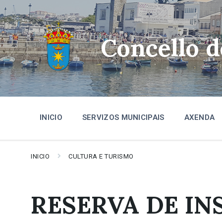
Skip
Skip
Skip
to
to
to
content
main
footer
navigation
Concello 
INICIO
SERVIZOS MUNICIPAIS
AXENDA
INICIO
CULTURA E TURISMO
RESERVA DE IN