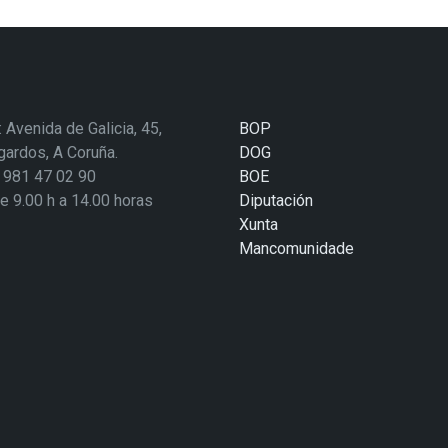
: Avenida de Galicia, 45,
BOP
ardos, A Coruña.
DOG
: 981 47 02 90
BOE
de 9.00 h a 14.00 horas
Diputación
Xunta
Mancomunidade