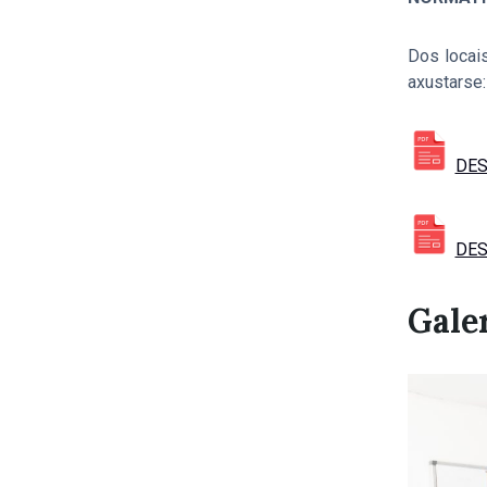
Dos locai
axustarse:
DES
DES
Galer