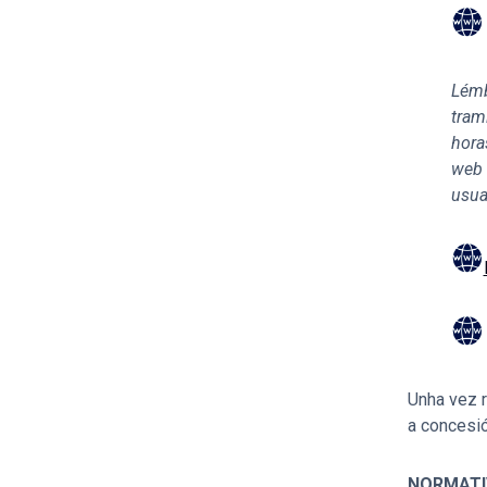
Lémb
tram
hora
web 
usua
Unha vez r
a concesió
NORMATI