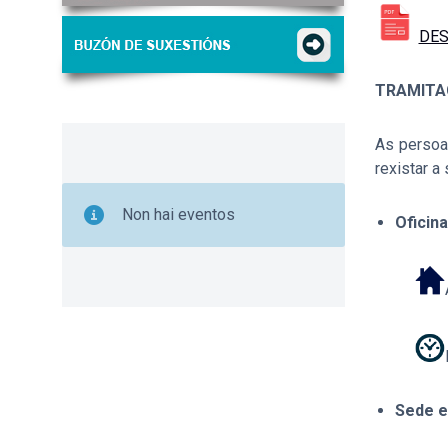
DES
TRAMITAC
As persoa
rexistar a
Non hai eventos
Oficin
Sede el