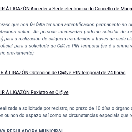
IR Á LIGAZÓN Acceder á Sede electrónica do Concello de Mug
rase que non fai falta ter unha autentificación permanente no or
itacións online. As persoas interesadas poderán solicitar de 
s) para a realización de calquera tramitación a través da sede e
oficial para a solicitude da Cl@ve PIN temporal (se é a primeir
rio previamente):
IR Á LIGAZÓN Obtención de Cl@ve PIN temporal de 24 horas
IR Á LIGAZÓN Rexistro en Cl@ve
ealizada a solicitude por rexistro, no prazo de 10 días o órgano
n ou non do espazo así como as circunstancias especiais que re
VA REGULADORA MUNICIPAL