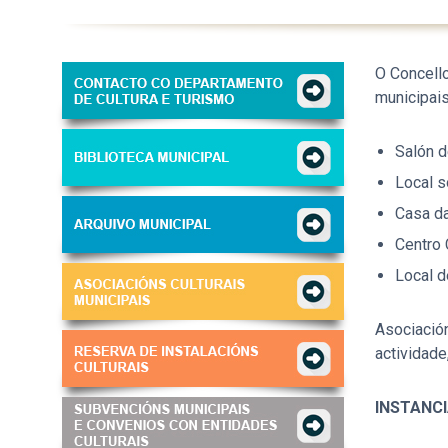
O Concello
municipais
Salón d
Local s
Casa da
Centro 
Local d
Asociació
actividade
INSTANC