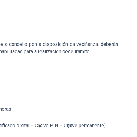
ue o concello pon a disposición da veciñanza, deberán
bilitadas para a realización dese trámite:
 horas
ificado dixital – Cl@ve PIN – Cl@ve permanente)