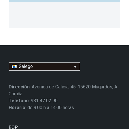
Galego
Dirección
: Avenida de Galicia, 45, 15620 Mugardos, A
Coruña.
Teléfono
: 981 47 02 90
Horario
: de 9.00 h a 14.00 horas
BOP