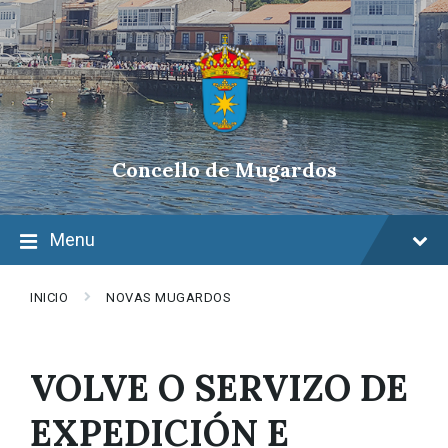
Skip
Skip
Skip
to
to
to
content
main
footer
navigation
Concello de Mugardos
Menu
INICIO
NOVAS MUGARDOS
VOLVE O SERVIZO DE
EXPEDICIÓN E