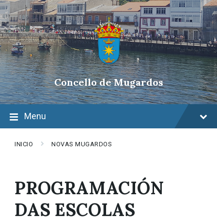
Skip
Skip
Skip
to
to
to
content
main
footer
navigation
Concello de Mugardos
Menu
INICIO
NOVAS MUGARDOS
PROGRAMACIÓN
DAS ESCOLAS