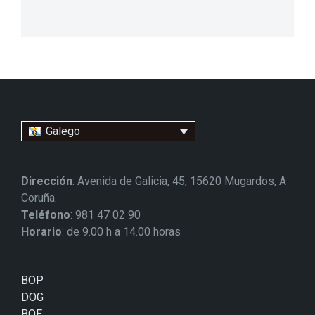
Galego
Dirección
: Avenida de Galicia, 45, 15620 Mugardos, A
Coruña.
Teléfono
: 981 47 02 90
Horario
: de 9.00 h a 14.00 horas
BOP
DOG
BOE