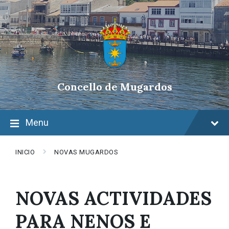
Skip
Skip
Skip
to
to
to
content
main
footer
navigation
Concello de Mugardos
Menu
INICIO
NOVAS MUGARDOS
NOVAS ACTIVIDADES
PARA NENOS E