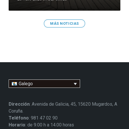
MÁS NOTICIAS
Galego
Dirección
: Avenida de Galicia, 45, 15620 Mugardos, A
Coruña.
Teléfono
: 981 47 02 90
Horario
: de 9.00 h a 14.00 horas