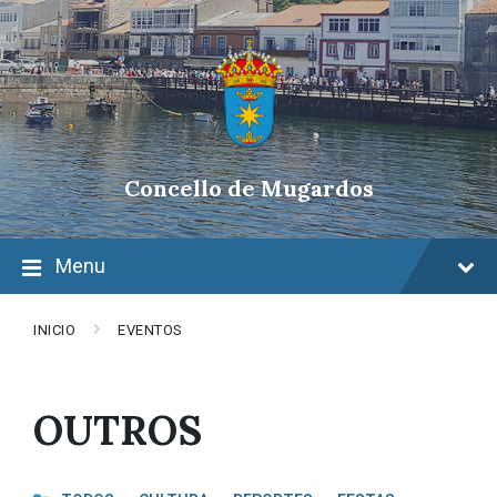
Skip
Skip
Skip
to
to
to
content
main
footer
navigation
Concello de Mugardos
Menu
INICIO
EVENTOS
OUTROS