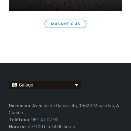
MÁS NOTICIAS
Galego
Dirección
: Avenida de Galicia, 45, 15620 Mugardos, A
Coruña.
Teléfono
: 981 47 02 90
Horario
: de 9.00 h a 14.00 horas