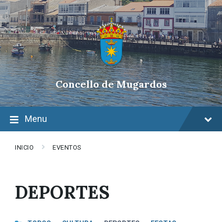
Skip
Skip
Skip
to
to
to
content
main
footer
navigation
Concello de Mugardos
Menu
INICIO
EVENTOS
DEPORTES