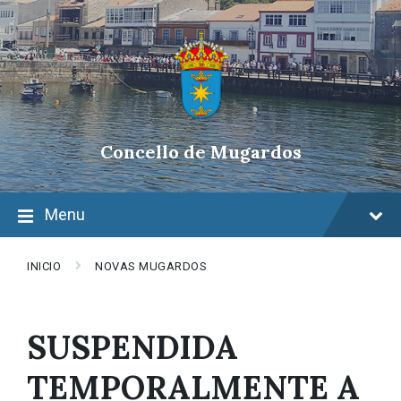
Skip
Skip
Skip
to
to
to
content
main
footer
navigation
Concello de Mugardos
Menu
INICIO
NOVAS MUGARDOS
SUSPENDIDA
TEMPORALMENTE A