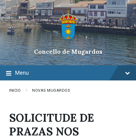
Skip
Skip
Skip
to
to
to
content
main
footer
navigation
Concello de Mugardos
Menu
INICIO
NOVAS MUGARDOS
SOLICITUDE DE
PRAZAS NOS