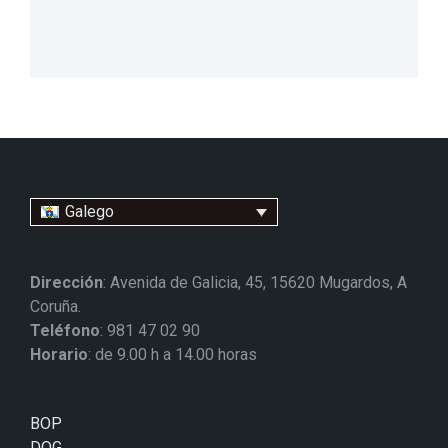
Galego
Dirección
: Avenida de Galicia, 45, 15620 Mugardos, A
Coruña.
Teléfono
: 981 47 02 90
Horario
: de 9.00 h a 14.00 horas
BOP
DOG