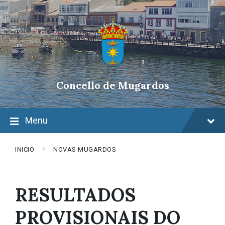
Skip
Skip
Skip
to
to
to
content
main
footer
navigation
Concello de Mugardos
Menu
INICIO
NOVAS MUGARDOS
RESULTADOS
PROVISIONAIS DO