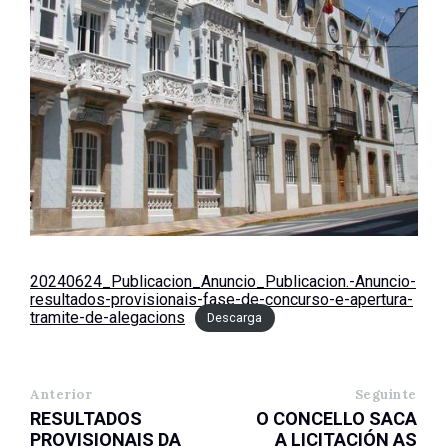
20240624_Publicacion_Anuncio_Publicacion.-Anuncio-
resultados-provisionais-fase-de-concurso-e-apertura-
tramite-de-alegacions
Descarga
Anterior
Seguinte
RESULTADOS
O CONCELLO SACA
PROVISIONAIS DA
A LICITACIÓN AS