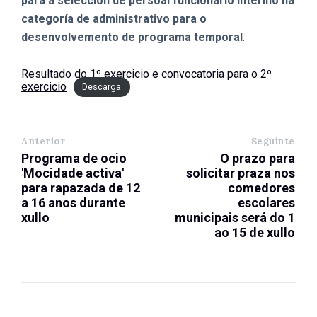
para a selección de persoal funcionario interino na
categoría de administrativo para o
desenvolvemento de programa temporal
.
Resultado do 1º exercicio e convocatoria para o 2º
exercicio
Descarga
Anterior
Seguinte
Programa de ocio
O prazo para
'Mocidade activa'
solicitar praza nos
para rapazada de 12
comedores
a 16 anos durante
escolares
xullo
municipais será do 1
ao 15 de xullo