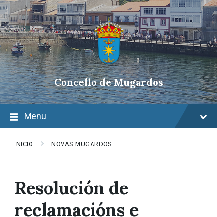
Skip
Skip
Skip
to
to
to
content
main
footer
navigation
Concello de Mugardos
Menu
INICIO
NOVAS MUGARDOS
Resolución de
reclamacións e