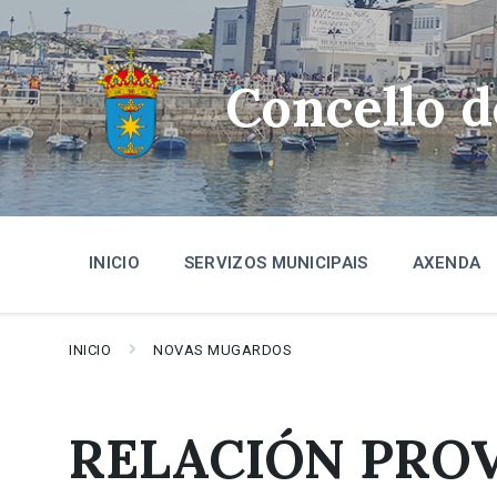
Skip
Skip
Skip
to
to
to
content
main
footer
navigation
Concello 
INICIO
SERVIZOS MUNICIPAIS
AXENDA
INICIO
NOVAS MUGARDOS
RELACIÓN PROV