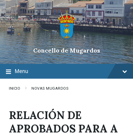
Skip
Skip
Skip
to
to
to
content
main
footer
navigation
Concello de Mugardos
Menu
INICIO
NOVAS MUGARDOS
RELACIÓN DE
APROBADOS PARA A