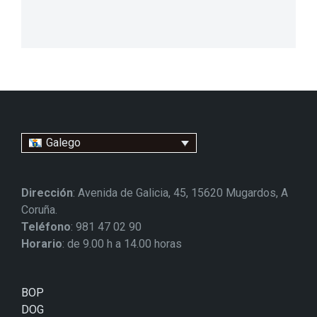
Galego
Dirección
: Avenida de Galicia, 45, 15620 Mugardos, A
Coruña.
Teléfono
: 981 47 02 90
Horario
: de 9.00 h a 14.00 horas
BOP
DOG