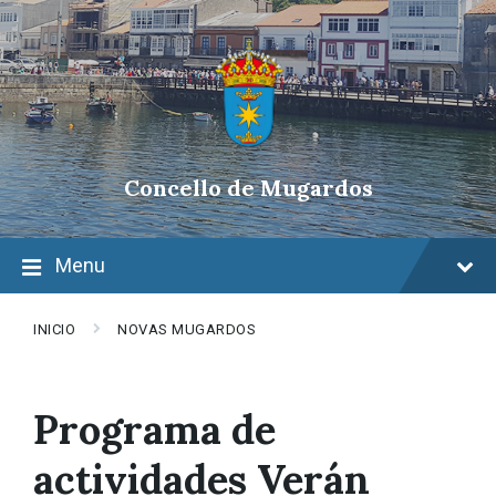
Skip
Skip
Skip
to
to
to
content
main
footer
navigation
Concello de Mugardos
Menu
INICIO
NOVAS MUGARDOS
Programa de
actividades Verán