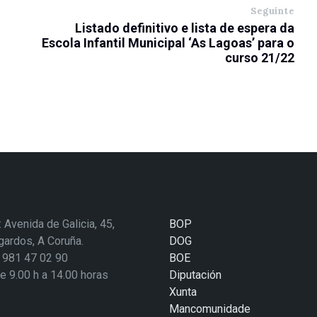
Seguinte
Listado definitivo e lista de espera da
Escola Infantil Municipal ‘As Lagoas’ para o
curso 21/22
: Avenida de Galicia, 45,
BOP
ardos, A Coruña.
DOG
: 981 47 02 90
BOE
de 9.00 h a 14.00 horas
Diputación
Xunta
Mancomunidade