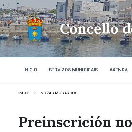
Skip
Skip
Skip
to
to
to
content
main
footer
navigation
Concello 
INICIO
SERVIZOS MUNICIPAIS
AXENDA
INICIO
NOVAS MUGARDOS
Preinscrición n