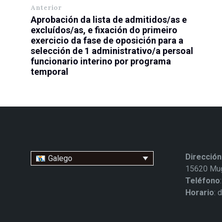
Anterior
Aprobación da lista de admitidos/as e
excluídos/as, e fixación do primeiro
exercicio da fase de oposición para a
selección de 1 administrativo/a persoal
funcionario interino por programa
temporal
Dirección
Galego
15620 Mug
Teléfono
Horario
: 