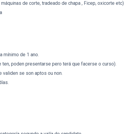
máquinas de corte, tradeado de chapa , Ficep, oxicorte etc)
da
da mínimo de 1 ano.
 ten, poden presentarse pero terá que facerse o curso).
e validen se son aptos ou non.
días.
 categoría segundo a valía do candidato.