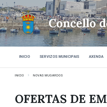
Skip
Skip
Skip
to
to
to
content
main
footer
navigation
Concello 
INICIO
SERVIZOS MUNICIPAIS
AXENDA
INICIO
NOVAS MUGARDOS
OFERTAS DE E