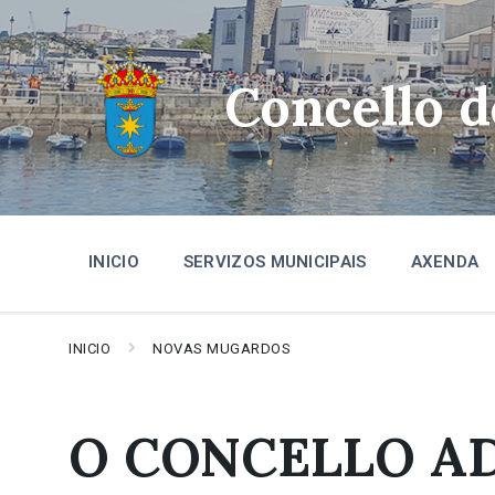
Skip
Skip
Skip
to
to
to
content
main
footer
navigation
Concello 
INICIO
SERVIZOS MUNICIPAIS
AXENDA
INICIO
NOVAS MUGARDOS
O CONCELLO A