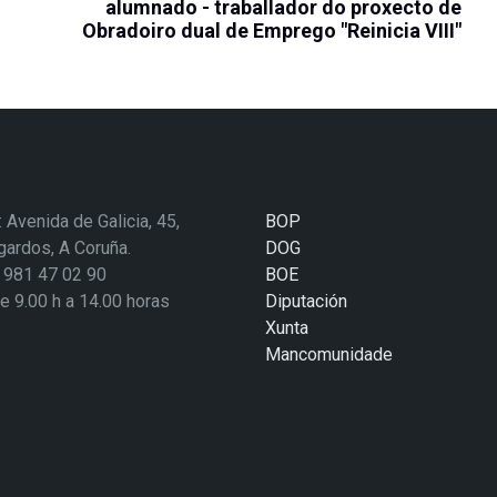
alumnado - traballador do proxecto de
Obradoiro dual de Emprego "Reinicia VIII"
: Avenida de Galicia, 45,
BOP
ardos, A Coruña.
DOG
: 981 47 02 90
BOE
de 9.00 h a 14.00 horas
Diputación
Xunta
Mancomunidade