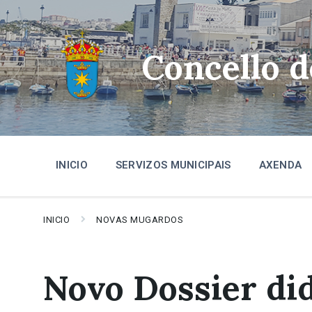
Skip
Skip
Skip
to
to
to
content
main
footer
navigation
Concello 
INICIO
SERVIZOS MUNICIPAIS
AXENDA
INICIO
NOVAS MUGARDOS
Novo Dossier did