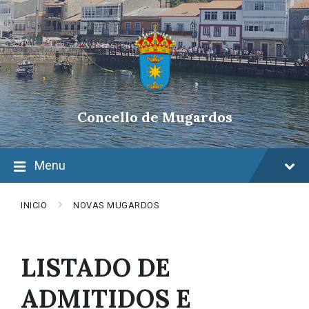
Skip
Skip
Skip
to
to
to
content
main
footer
navigation
Concello de Mugardos
Menu
INICIO
NOVAS MUGARDOS
LISTADO DE
ADMITIDOS E