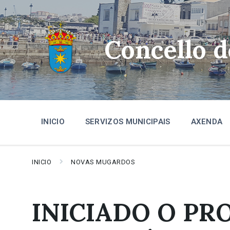
Skip
Skip
Skip
to
to
to
content
main
footer
navigation
Concello 
INICIO
SERVIZOS MUNICIPAIS
AXENDA
INICIO
NOVAS MUGARDOS
INICIADO O P