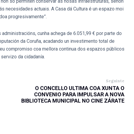
 non só permiten conservar as nosas infraestruturas, senón
 ás necesidades actuais. A Casa dá Cultura é un espazo moi
doa progresivamente”.
s administracións, cunha achega de 6.051,99 € por parte do
utación da Coruña, acadando un investimento total de
o seu compromiso coa mellora continua dos espazos públicos
 servizo da cidadanía.
Seguinte
O CONCELLO ULTIMA COA XUNTA O
CONVENIO PARA IMPULSAR A NOVA
BIBLIOTECA MUNICIPAL NO CINE ZÁRATE