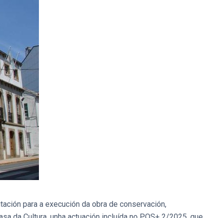
tación para a execución da obra de conservación,
asa da Cultura, unha actuación incluída no POS+ 2/2025, que