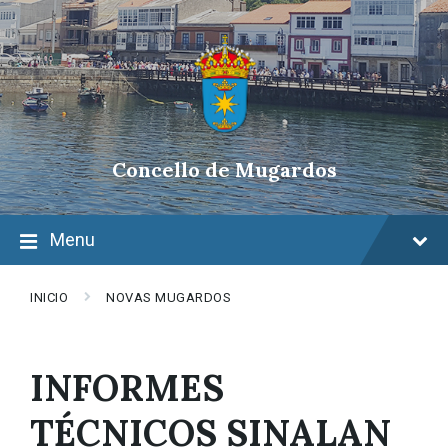
Skip
Skip
Skip
to
to
to
content
main
footer
navigation
Concello de Mugardos
Menu
INICIO
NOVAS MUGARDOS
INFORMES
TÉCNICOS SINALAN