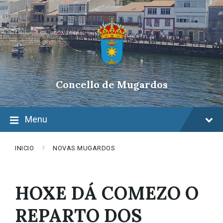
Skip
Skip
Skip
to
to
to
content
main
footer
navigation
Concello de Mugardos
Menu
INICIO
NOVAS MUGARDOS
HOXE DÁ COMEZO O
REPARTO DOS