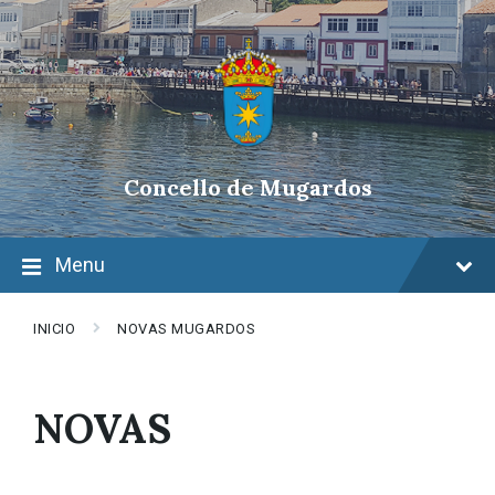
Skip
Skip
Skip
to
to
to
content
main
footer
navigation
Concello de Mugardos
Menu
INICIO
NOVAS MUGARDOS
NOVAS