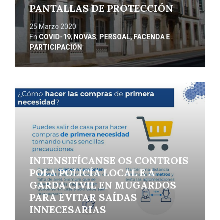
PANTALLAS DE PROTECCIÓN
25 Marzo 2020
En
COVID-19
,
NOVAS
,
PERSOAL, FACENDA E
PARTICIPACIÓN
Ler
máis
INTENSIFÍCANSE OS CONTROIS
POLA POLICÍA LOCAL E A
GARDA CIVIL EN MUGARDOS
PARA EVITAR SAÍDAS
INNECESARIAS