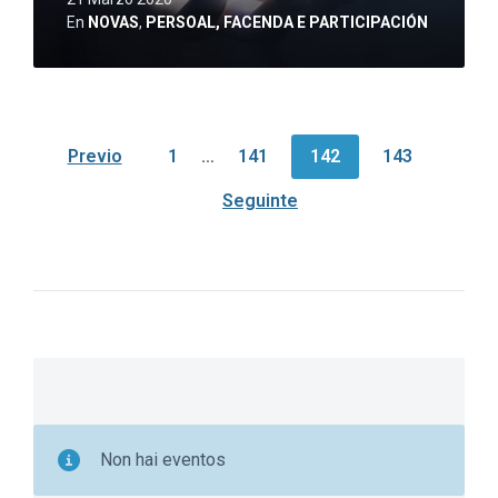
En
NOVAS
,
PERSOAL, FACENDA E PARTICIPACIÓN
Navegación
Previo
1
…
141
142
143
de
Seguinte
entradas
Non hai eventos