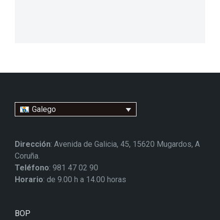
Galego
Dirección
: Avenida de Galicia, 45, 15620 Mugardos, A
Coruña.
Teléfono
: 981 47 02 90
Horario
: de 9.00 h a 14.00 horas
BOP