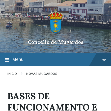
Skip
Skip
Skip
to
to
to
content
main
footer
navigation
Concello de Mugardos
Menu
INICIO
NOVAS MUGARDOS
BASES DE
FUNCIONAMENTO E