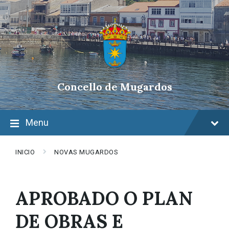
Skip
Skip
Skip
to
to
to
content
main
footer
navigation
Concello de Mugardos
Menu
INICIO
NOVAS MUGARDOS
APROBADO O PLAN
DE OBRAS E