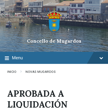
Skip
Skip
Skip
to
to
to
content
main
footer
navigation
Concello de Mugardos
Menu
INICIO
NOVAS MUGARDOS
APROBADA A
LIQUIDACIÓN