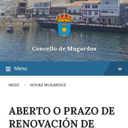
Skip
Skip
Skip
to
to
to
content
main
footer
navigation
Concello de Mugardos
Menu
INICIO
NOVAS MUGARDOS
ABERTO O PRAZO DE
RENOVACIÓN DE