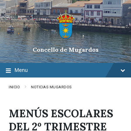
Skip
Skip
Skip
to
to
to
content
main
footer
navigation
Concello de Mugardos
Menu
INICIO
NOTICIAS MUGARDOS
MENÚS ESCOLARES
DEL 2º TRIMESTRE