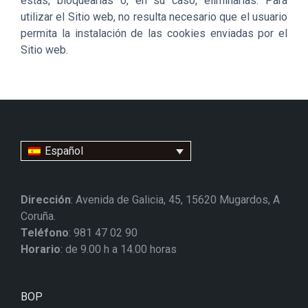
estas, bloquearlas o, en su caso, eliminarlas. Para
utilizar el Sitio web, no resulta necesario que el usuario
permita la instalación de las cookies enviadas por el
Sitio web.
Español
Dirección
: Avenida de Galicia, 45, 15620 Mugardos, A
Coruña.
Teléfono
: 981 47 02 90
Horario
: de 9.00 h a 14.00 horas
BOP