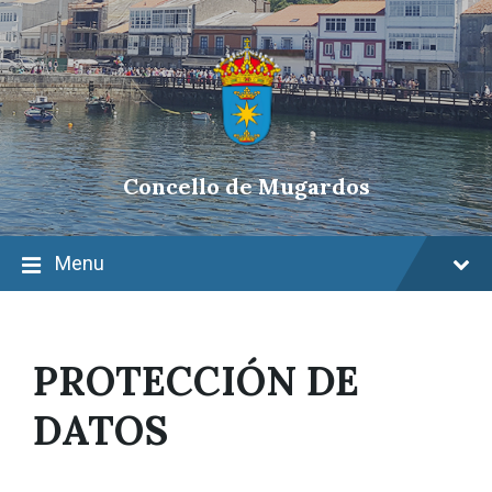
Skip
Skip
Skip
to
to
to
content
main
footer
navigation
Concello de Mugardos
Menu
PROTECCIÓN DE
DATOS