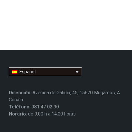
Español
Dirección
: Avenida de Galicia, 45, 15620 Mugardos, A
Coruña.
Teléfono
: 981 47 02 90
Horario
: de 9.00 h a 14.00 horas
BOP
DOG
BOE
Diputación
Xunta
Mancomunidade