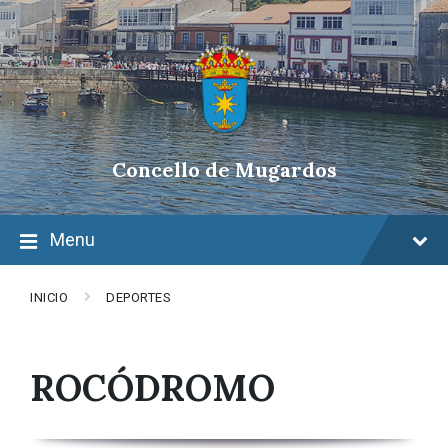
Skip
Skip
Skip
to
to
to
content
main
footer
navigation
Concello de Mugardos
Menu
INICIO
DEPORTES
ROCÓDROMO