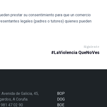
pueden prestar su consentimiento para que un comercio
presentantes legales (padres o tutores) quienes pueden
Siguiente
#LaViolencia QueNoVes
: Avenida de Galicia, 45,
BOP
ardos, A Coruña.
DOG
: 981 47 02 90
BOE