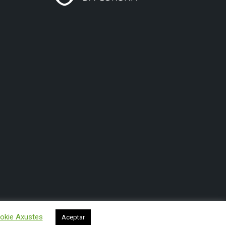
okie Axustes
Aceptar