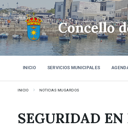
Skip
Skip
Skip
to
to
to
content
main
footer
navigation
Concello 
INICIO
SERVICIOS MUNICIPALES
AGEND
INICIO
NOTICIAS MUGARDOS
SEGURIDAD EN