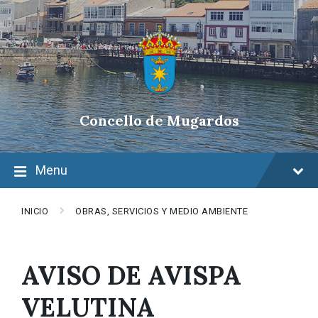
Skip
Skip
Skip
to
to
to
content
main
footer
navigation
Concello de Mugardos
Menu
INICIO
OBRAS, SERVICIOS Y MEDIO AMBIENTE
AVISO DE AVISPA
VELUTINA