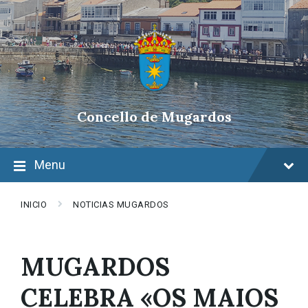
Skip
Skip
Skip
to
to
to
content
main
footer
navigation
Concello de Mugardos
Menu
INICIO
NOTICIAS MUGARDOS
MUGARDOS
CELEBRA «OS MAIOS