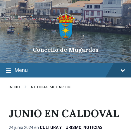
Skip
Skip
Skip
to
to
to
content
main
footer
navigation
Concello de Mugardos
Menu
INICIO
NOTICIAS MUGARDOS
JUNIO EN CALDOVAL
24 junio 2024
en
CULTURA Y TURISMO
,
NOTICIAS