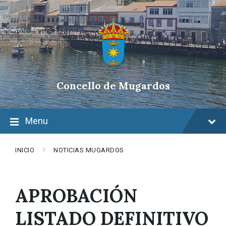
Skip
Skip
Skip
to
to
to
content
main
footer
navigation
Concello de Mugardos
Menu
INICIO
NOTICIAS MUGARDOS
APROBACIÓN
LISTADO DEFINITIVO