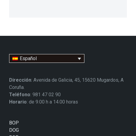
Español
Dirección
: Avenida de Galicia, 45, 15620 Mugardos, A
Coruña.
Teléfono
: 981 47 02 90
Horario
: de 9.00 h a 14.00 horas
BOP
DOG