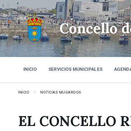
Skip
Skip
Skip
to
to
to
content
main
footer
navigation
Concello 
INICIO
SERVICIOS MUNICIPALES
AGEND
INICIO
NOTICIAS MUGARDOS
EL CONCELLO R