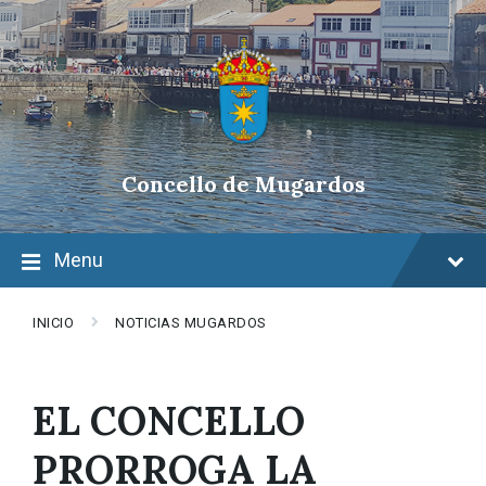
Skip
Skip
Skip
to
to
to
content
main
footer
navigation
Concello de Mugardos
Menu
INICIO
NOTICIAS MUGARDOS
EL CONCELLO
PRORROGA LA